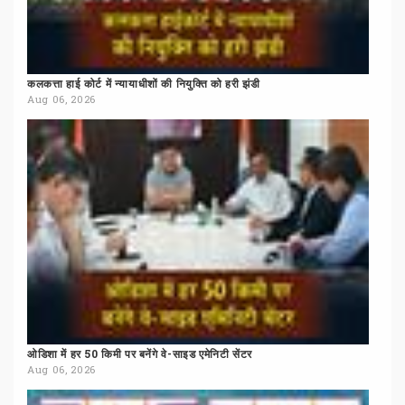
कलकत्ता
हाई
कोर्ट
में
न्यायाधीशों
की
नियुक्ति
को
हरी
झंडी
Aug 06, 2026
ओडिशा
में
हर
50
किमी
पर
बनेंगे
वे-साइड
एमेनिटी
सेंटर
Aug 06, 2026