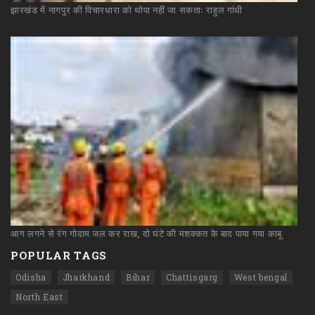
झारखंड
में
नागपुर
की
विचारधारा
को
थोपा
नहीं
जा
सकताः
राहुल
गांधी
आग
लगने
से
रंग
गोदाम
जल
कर
राख,
दो
घंटे
की
मशक्कत
के
बाद
पाया
गया
काबू
POPULAR TAGS
Odisha
Jharkhand
Bihar
Chattisgarg
West bengal
North East