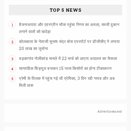
TOP 5 NEWS
बैजनाथपारा और एवरग्रीन चौक पहुंचा निगम का अमला, सब्जी दुकान
1
लगाने वालों को खदेड़ा
कोलकाता के नेताजी सुभाष चंद्र बोस एयरपोर्ट पर डीजीसीए ने लगाया
2
20 लाख का जुर्माना
बड़कागांव
गोलीकांड
मामले
में
22
मार्च
को
आएगा
अदालत
का
फैसला
3
साप्ताहिक
शिड्यूल
बनाकर
15
प्लस
किशोरों
का
होगा
टीकाकरण
4
प्रेमी के तिलक में पहुंच गई थी प्रेमिका, 3 दिन रही गायब और अब
5
मिली लाश
Advertisement