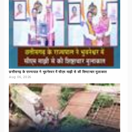
छत्तीसगढ़
के
राज्यपाल
ने
भुवनेश्वर
में
सीएम
माझी
से
की
शिष्टाचार
मुलाकात
Aug 06, 2026