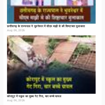
छत्तीसगढ़
के
राज्यपाल
ने
भुवनेश्वर
में
सीएम
माझी
से
की
शिष्टाचार
मुलाकात
Aug 06, 2026
कोरापुट
में
स्कूल
का
मुख्य
गेट
गिरा,
चार
बच्चे
घायल
Aug 06, 2026