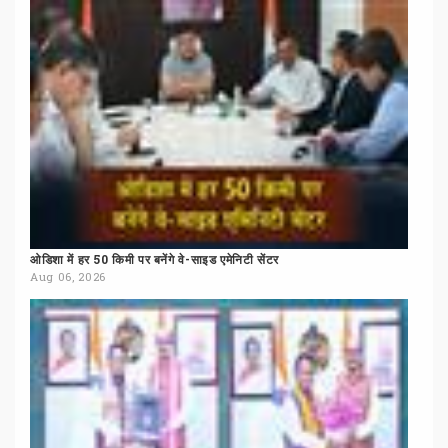
ओडिशा
में
हर
50
किमी
पर
बनेंगे
वे-साइड
एमेनिटी
सेंटर
Aug 06, 2026