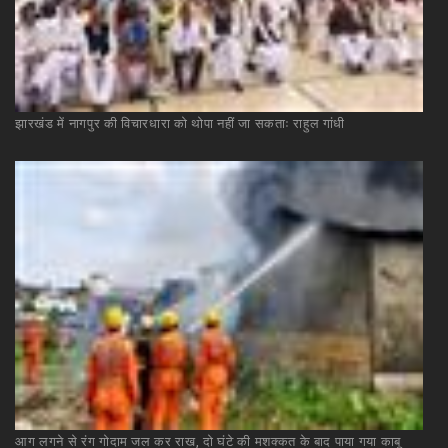
झारखंड
में
नागपुर
की
विचारधारा
को
थोपा
नहीं
जा
सकताः
राहुल
गांधी
आग
लगने
से
रंग
गोदाम
जल
कर
राख,
दो
घंटे
की
मशक्कत
के
बाद
पाया
गया
काबू