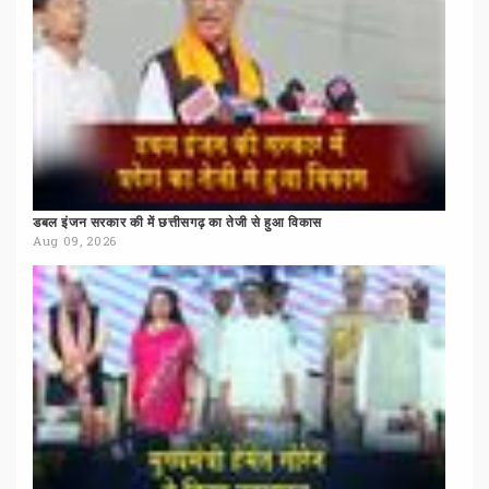
डबल
इंजन
सरकार
की
में
छत्तीसगढ़
का
तेजी
से
हुआ
विकास
Aug 09, 2026