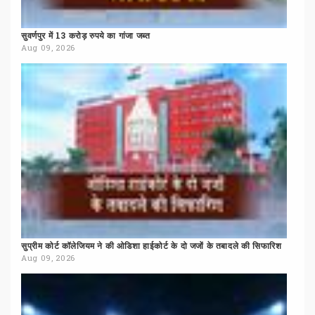
सुवर्णपुर
में
13
करोड़
रुपये
का
गांजा
जब्त
Aug 09, 2026
सुप्रीम
कोर्ट
कॉलेजियम
ने
की
ओडिशा
हाईकोर्ट
के
दो
जजों
के
तबादले
की
सिफारिश
Aug 09, 2026