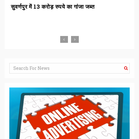
सुवर्णपुर में 13 करोड़ रुपये का गांजा जब्त
सुप
जजो