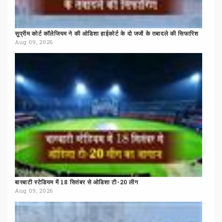
सुप्रीम
कोर्ट
कॉलेजियम
ने
की
ओडिशा
हाईकोर्ट
के
दो
जजों
के
तबादले
की
सिफारिश
Aug 09, 2026
बारबाटी
स्टेडियम
में
18
सितंबर
से
ओडिशा
टी-20
लीग
Aug 09, 2026