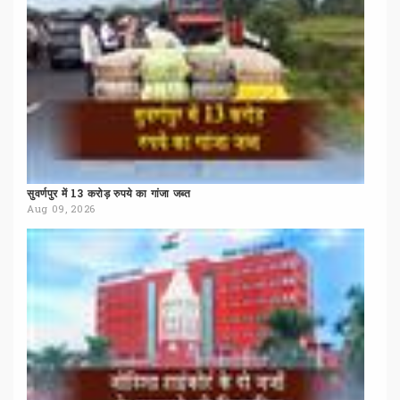
सुवर्णपुर
में
13
करोड़
रुपये
का
गांजा
जब्त
Aug 09, 2026