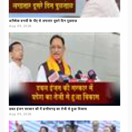
अभिषेक
बनर्जी
के
पीए
से
लगातार
दूसरे
दिन
पूछताछ
Aug 09, 2026
डबल
इंजन
सरकार
की
में
छत्तीसगढ़
का
तेजी
से
हुआ
विकास
Aug 09, 2026