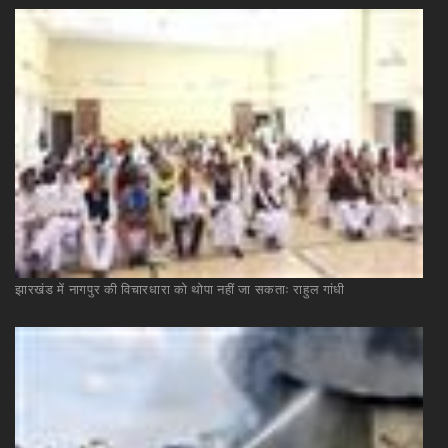
झारखंड
में
नागपुर
की
विचारधारा
को
थोपा
नहीं
जा
सकताः
राहुल
गांधी