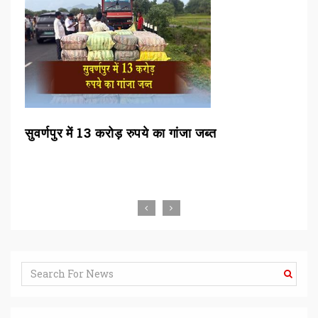
सुवर्णपुर में 13 करोड़ रुपये का गांजा जब्त
सुप
जजो